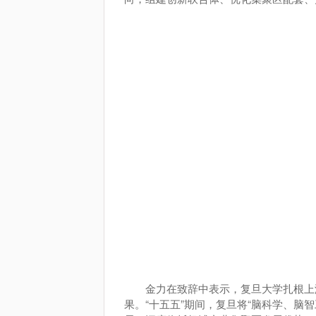
金力在致辞中表示，复旦大学扎根上
果。“十五五”期间，复旦将“脑科学、