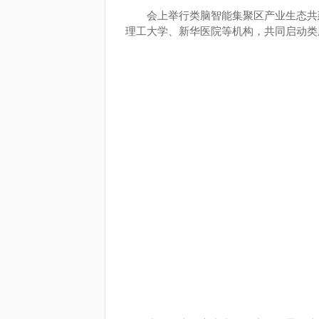
会上举行类脑智能集聚区产业生态共
理工大学、新华医院等机构，共同启动类