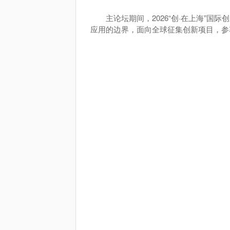
主论坛期间，2026“创·在上海”
应用的边界，面向全球征集创新项目，参