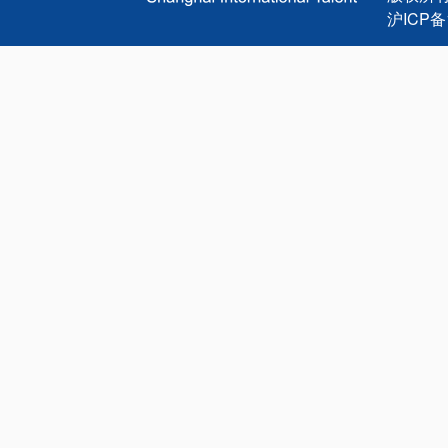
沪ICP备1