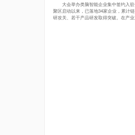
大会举办类脑智能企业集中签约入驻
聚区启动以来，已落地34家企业，累计
研攻关、若干产品研发取得突破。在产业