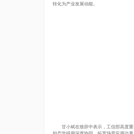
转化为产业发展动能。
甘小斌在致辞中表示，工信部高度重
励产学研用深度协同，拓宽场景应用边界