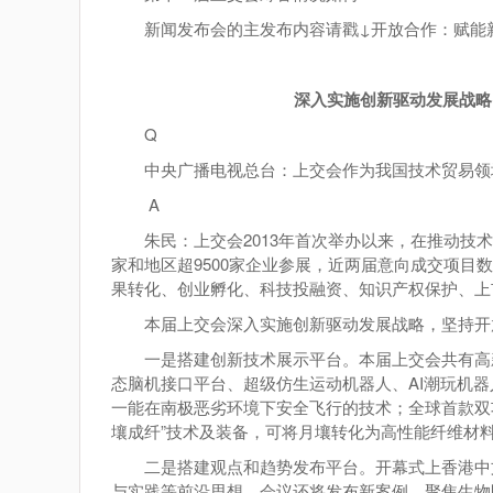
新闻发布会的主发布内容请戳↓开放合作：赋能
深入实施创新驱动发展战略
Q
中央广播电视总台：上交会作为我国技术贸易领
A
朱民：上交会2013年首次举办以来，在推动
家和地区超9500家企业参展，近两届意向成交项目
果转化、创业孵化、科技投融资、知识产权保护、上
本届上交会深入实施创新驱动发展战略，坚持开
一是搭建创新技术展示平台。本届上交会共有高新
态脑机接口平台、超级仿生运动机器人、AI潮玩机器
一能在南极恶劣环境下安全飞行的技术；全球首款双
壤成纤”技术及装备，可将月壤转化为高性能纤维材
二是搭建观点和趋势发布平台。开幕式上香港中
与实践等前沿思想。会议还将发布新案例，聚焦生物