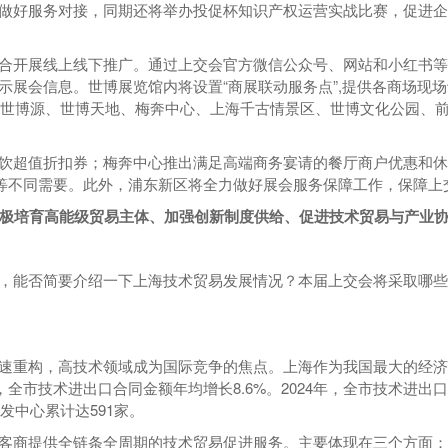
做好服务对接，同期还将举办投促杯知识产权运营实战比赛，促进
合开展线上线下推广。通过上交会官方微信公众号、网站和小红书等
示展会信息。世博展览馆内将设置“商展联动服务点”,提供各商场现
，联合世博源、世博天地、梅奔中心、上海千古情景区、世博文化公园、
饮超值折扣券；梅奔中心推出满足高端商务宴请的餐厅商户优惠和休
”等不同需要。此外，浦东新区将全力做好展会服务保障工作，保障上
极培育高能级贸易主体、加强创新制度供给、促进技术贸易与产业
，能否简要介绍一下上海技术贸易发展情况？本届上交会将采取哪些
速重构，高技术领域成为国际竞争的焦点。上海作为我国最大的经济
市技术进出口合同金额年均增长8.6%。2024年，全市技术进出口合
发中心累计达591家。
客商提供全链条全周期的技术贸易促进服务。主要体现在三个方面：