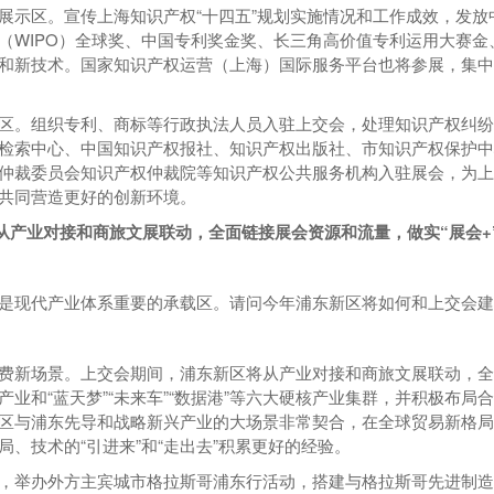
展示区。宣传上海知识产权“十四五”规划实施情况和工作成效，发
（WIPO）全球奖、中国专利奖金奖、长三角高价值专利运用大赛
和新技术。国家知识产权运营（上海）国际服务平台也将参展，集
区。组织专利、商标等行政执法人员入驻上交会，处理知识产权纠纷
检索中心、中国知识产权报社、知识产权出版社、市知识产权保护
仲裁委员会知识产权仲裁院等知识产权公共服务机构入驻展会，为
共同营造更好的创新环境。
从产业对接和商旅文展联动，全面链接展会资源和流量，做实“展会+
是现代产业体系重要的承载区。请问今年浦东新区将如何和上交会建
费新场景。上交会期间，浦东新区将从产业对接和商旅文展联动，全面
业和“蓝天梦”“未来车”“数据港”等六大硬核产业集群，并积极布
区与浦东先导和战略新兴产业的大场景非常契合，在全球贸易新格
、技术的“引进来”和“走出去”积累更好的经验。
，举办外方主宾城市格拉斯哥浦东行活动，搭建与格拉斯哥先进制造