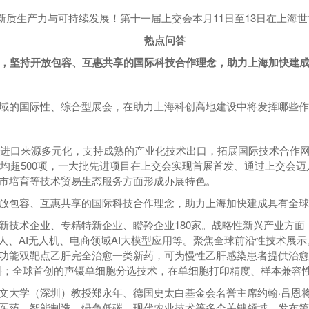
新质生产力与可持续发展！第十一届上交会本月11日至13日在上海
热点问答
，坚持开放包容、互惠共享的国际科技合作理念，助力上海加快建
域的国际性、综合型展会，在助力上海科创高地建设中将发挥哪些作
技术进口来源多元化，支持成熟的产业化技术出口，拓展国际技术合作
数均超500项，一大批先进项目在上交会实现首展首发、通过上交会
市培育等技术贸易生态服务方面形成办展特色。
放包容、互惠共享的国际科技合作理念，助力上海加快建成具有全球
技术企业、专精特新企业、瞪羚企业180家。战略性新兴产业方面，
人、AI无人机、电商领域AI大模型应用等。聚焦全球前沿性技术展
功能双靶点乙肝完全治愈一类新药，可为慢性乙肝感染患者提供治愈
料；全球首创的声镊单细胞分选技术，在单细胞打印精度、样本兼容
文大学（深圳）教授郑永年、德国史太白基金会名誉主席约翰·吕恩
医药、智能制造、绿色低碳、现代农业技术等多个关键领域，发布