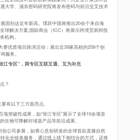
交通大学、浦东密码研究院将发布密码与前沿交叉技术
参展国别达近年新高。璞跃中国将推出20余个来自海
球解决方案;国际商会（ICC）将展示跨境贸易和投
务机构。
赛优质项目路演活动；展出近39家高校的258个创
咨询服务。
“张江专区”，两专区互联互通、互为补充
点？
主要有以下三方面亮点。
项突破性成果，如“张江专区”展示了全球10余项首
市的生物可降解封堵器产品等前沿成果。
家初创公司参展，如青心意创研发的全球首款直膝自然
供转化全链条服务，通过线上线下相结合的方式，还将