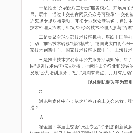
一是推出“交易配对三步走”服务模式。开展展前
果。展中，通过上交会官网及公众号可登录“上交会
近50场专场对接活动。开拓专业观众新渠道，通过
技术经理人淘展，组织200余名技术经理人参与“淘展
二是集聚全球头部技术转移机构。璞跃中国举办
活动，推出技术转移“硅谷模式”。德国史太白将带
家技术创新中心、国家技术转移东部中心、上海技术
三是推出技术贸易常年公共服务活动矩阵。除了三
圈”促进技术供需精准对接，持续推出分行业和领域的
发展”公共培训服务，做到“周周有亮点、月月有活动”
以体制机制改革为牵引
Q
浦东融媒体中心：从之前举办的上交会来看，张
措？
A
翟金国：本届上交会“张江专区”将按照“创新策源
江”的魅力，彰显上海建设国际科技创新中心的实力和