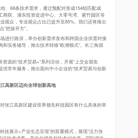
给、68条技术需求，通过预配对形成154组匹配成
市工商联、浦东投资促进中心、大零号湾、紫竹园区等
业观众，专业观众占比已提升至85%。我们还将推出
点“把脉开方”。
现场进行路演，举办创新需求发布和跨国企业供需对接
询和实务辅导，推出技术转移“欧洲模式”。长三角国
资源的“技术贸易+”系列活动，开展“上交会朋友
业提供常年服务，推出面向中小企业的“技术贸易与创新
张江高新区迈向全球创新高地
对张江高新区建设世界领先科技园区有什么具体的举
硬科技展示+产业生态呈现”的双重模式，展现“活力张
前沿技术成果，其中全球首创技术10余项，国际领先