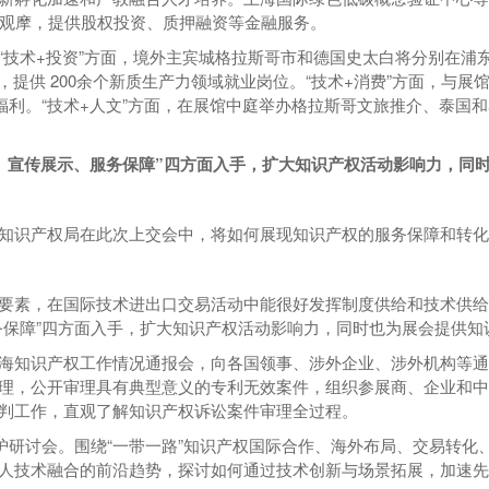
场观摩，提供股权投资、质押融资等金融服务。
“技术+投资”方面，境外主宾城格拉斯哥市和德国史太白将分别在浦
，提供 200余个新质生产力领域就业岗位。“技术+消费”方面，与
福利。“技术+人文”方面，在展馆中庭举办格拉斯哥文旅推介、泰国
、宣传展示、服务保障”四方面入手，扩大知识产权活动影响力，同
知识产权局在此次上交会中，将如何展现知识产权的服务保障和转化
要素，在国际技术进出口交易活动中能很好发挥制度供给和技术供给
务保障”四方面入手，扩大知识产权活动影响力，同时也为展会提供知
海知识产权工作情况通报会，向各国领事、涉外企业、涉外机构等通报
理，公开审理具有典型意义的专利无效案件，组织参展商、企业和
判工作，直观了解知识产权诉讼案件审理全过程。
保护研讨会。围绕“一带一路”知识产权国际合作、海外布局、交易转
人技术融合的前沿趋势，探讨如何通过技术创新与场景拓展，加速先