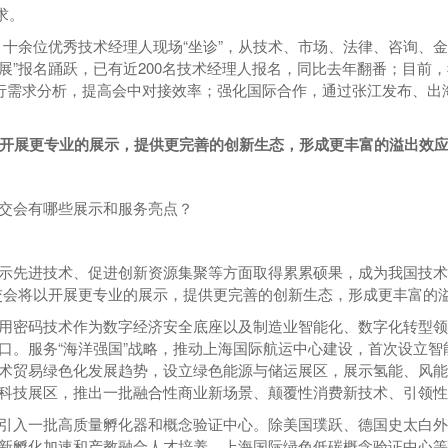
求。
”，十余位优秀技术经理人现场“坐诊”，从技术、市场、法律、咨询、
展”报名踊跃，已有近200名技术经理人报名，同比去年翻番；目前，
进行需求分析，提高会中对接效率；强化国际合作，通过张江发布、
开展更专业的展示，提供更完善的创新生态，形成更丰富的溢出效
交会有哪些展示和服务亮点？
示先进技术、促进创新资源集聚等方面取得累累硕果，成为我国技术
交会将以开展更专业的展示，提供更完善的创新生态，形成更丰富的
用密码技术作为数字经济安全底座以及制造业智能化、数字化转型领
口。服务“海洋强国”战略，推动上海国际航运中心建设，首次设立
术贸易绿色化发展趋势，设立绿色能源与储运展区，展示氢能、风
科技展区，推出一批融合性商业新场景、颠覆性消费新技术、引领性
引入一批高质量孵化器和概念验证中心。除美国璞跃、德国史太白外
新孵化加速和产教融合人才培养。上海国际绿色低碳概念验证中心等