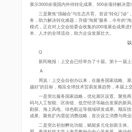
展示3000余项国内外待转化成果、500余项待解决需
三是聚焦“强融合”与生态共育。首设“转化门诊
务，助力解决转化难题；升级“淘展”服务，今年的“淘
模式，正在对上交会组委会收集的200项展会成果
本、人才的全球流动，助力企业发展壮大。
以
Q
新民晚报：上交会已经举办了十届。第十一届上
A
周岚：上交会自创办以来，在服务国家战略、展
越好”的目标，顺应全球技术贸易发展趋势，本届上
一是突出服务国家战略，优化展区设置。聚焦商
码与人工智能、区块链、低空经济等融合发展的新风
勘探、海上风电、绿色航运等领域研发成果。顺应技
成果。聚焦扩内需促消费战略，首次设立消费与商业
二是突出初创孵化功能，赋能多元化创新主体。
盟、香港科技大学上海产教融合中心等参展，推动创