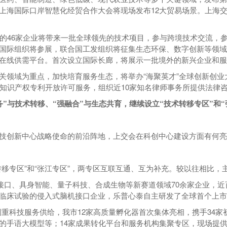
上海国际口岸智慧化经贸合作大会将现场发布12大贸易场景。上海
区的46家企业将带来一批全球领先的技术项目，参与跨境技术交流，
国际组织将参展，联合国工发组织将征集生态环保、数字创新等领域全
在线供需平台。首次设立国际长廊，将展示一批境外的新兴企业和服
领域为重点，加快培育服务生态，将举办“海聚英才”全球创新创业大
供知识产权专利开放许可服务，组织近10家知名律师事务所提供法律
务”与技术转移、“强融合”与生态共育，继续设立“技术转移专区”和
技创新中心战略使命的前沿阵地，上交会在科创中心建设方面有何亮
移专区”和“张江专区”，两专区互联互通、互为补充。较以往相比，
接口、具身智能、量子科技、合成生物等新赛道领域70余家企业，近百
临床试验的侵入式脑机接口企业，乐普心泰自主研发了全球首个上
”侧重科技服务供给，我市12家高质量孵化器首次集体亮相，携手34
的手语大模型等；14家成果转化平台和服务机构集聚专区，现场提