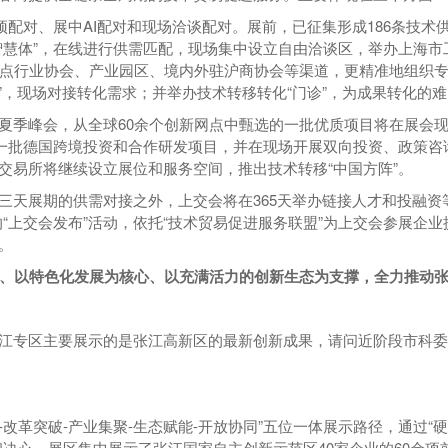
预配对、展中AI配对和现场洽谈配对。展前，已征集形成186条技术供
智慧体”，在线进行供需匹配，现场集中设立自由洽谈区，举办上海
重点行业协会、产业园区、境内外驻沪商协会等渠道，更精准地组织专
”，现场对接转化需求；并举办技术转移转化“门诊”，为成果转化的难
夏季峰会，从全球60余个创新网点中甄选的一批优质项目将在展会
来一批德国跨境投资和合作研发项目，并在现场开展双向投资、政策咨
交易所将继续设立展位和服务空间，推出技术转移“中国方阵”。
天展期的供需对接之外，上交会将在365天举办链接人才和投融资等
“上交会发布”活动，依托“技术贸易促进服务联盟”为上交会参展企
。
、以特色化发展为核心、以充满活力的创新生态为支撑，全力推动
江专区主要展示的是张江高新区的最新创新成果，请问近阶段市科委
-改革突破-产业集聚-生态赋能-开放协同”五位一体展示路径，通过“
决心。展区集中展示了张江国家自主创新示范区40家企业的60余项