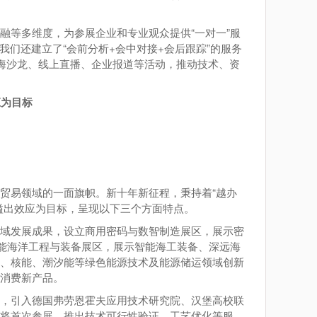
金融等多维度，为参展企业和专业观众提供“一对一”服
我们还建立了“会前分析+会中对接+会后跟踪”的服务
出海沙龙、线上直播、企业报道等活动，推动技术、资
应为目标
贸易领域的一面旗帜。新十年新征程，秉持着“越办
溢出效应为目标，呈现以下三个方面特点。
域发展成果，设立商用密码与数智制造展区，展示密
智能海洋工程与装备展区，展示智能海工装备、深远海
能、核能、潮汐能等绿色能源技术及能源储运领域创新
消费新产品。
，引入德国弗劳恩霍夫应用技术研究院、汉堡高校联
将首次参展，推出技术可行性验证、工艺优化等服