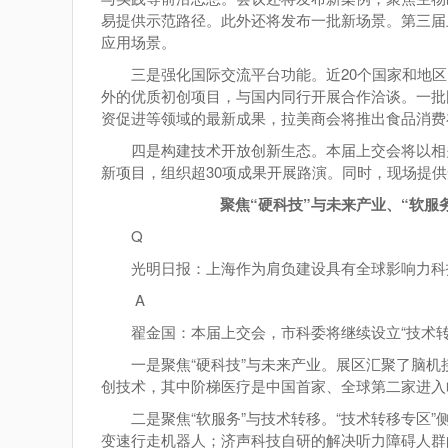
易提供示范路径。此外还将发布一批新场景。第三届
应用场景。
三是强化国际交流平台功能。近20个国家和地
外的优质初创项目，与国内同行开展合作洽谈。一批
资促进等领域的最新成果，拉美商会将推出食品消费
四是构建技术开放创新生态。本届上交会将以相关
新项目，组织超30项成果开展路演。同时，现场提
聚焦“硬科技”与未来产业、“软服
Q
光明日报：上海作为肩负建设具有全球影响力科
A
翟金国：本届上交会，市科委将继续设立“技术转
一是聚焦“硬科技”与未来产业。展区汇聚了脑机
创技术，其中阶梯医疗是中国首家、全球第二家进入
二是聚焦“软服务”与技术转移。“技术转移专区
变速行走机器人；济声科技自研的解决听力障碍人群