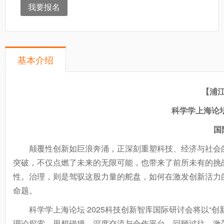
我要报名
基本介绍
【浦
科学学上海论坛
国
颠覆性创新如巨浪奔涌，正深刻重塑科技、经济与社会
突破，不仅点燃了未来的无限可能，也带来了前所未有的挑
性。治理，则是驾驭这股力量的舵盘，如何在激发创新活力
命题。
科学学上海论坛·2025科技创新智库国际研讨会将以“
理论探索、思想碰撞、深度交流与合作平台，回顾过往、激